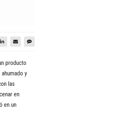
 un producto
s, ahumado y
con las
acenar en
ió en un