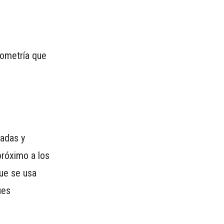
lometría que
tadas y
próximo a los
ue se usa
ues