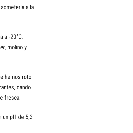
 someterla a la
a a -20°C.
ter
, molino y
le hemos roto
orantes, dando
e fresca.
n un pH de 5,3