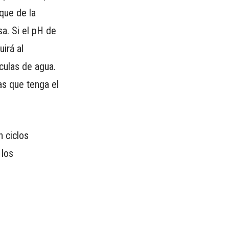
que de la
a. Si el pH de
irá al
culas de agua.
as que tenga el
 ciclos
 los