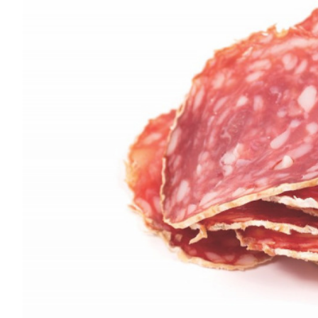
CARNES CON VALOR AGREGADO
NOTICIAS
NUEVOS PRODUCTOS
EVENTOS Y CAPACITACIONES
MARKETPLACE
DIRECTORIO
MEDIA KIT
ENGLISH
ESPAÑOL
SERVICIOS