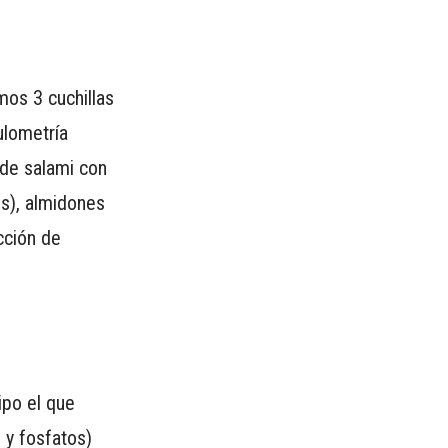
mos 3 cuchillas
ulometría
 de salami con
s), almidones
cción de
ipo el que
 y fosfatos)