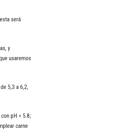
esta será
as, y
unque usaremos
e 5,3 a 6,2,
 con pH < 5.8;
mplear carne