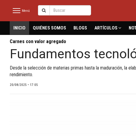
Menú
latinmeat
INICIO
QUIÉNES SOMOS
BLOGS
ARTÍCULOS
NOT
Carnes con valor agregado
Fundamentos tecnológ
INICIO
NOTICIAS RECIENTES
Desde la selección de materias primas hasta la maduración, la el
QUIÉNES SOMOS
rendimiento.
20/08/2025 • 17:05
BLOGS
ARTÍCULOS
CARNE BOVINA
CARNE PORCINA
CARNE AVÍCOLA