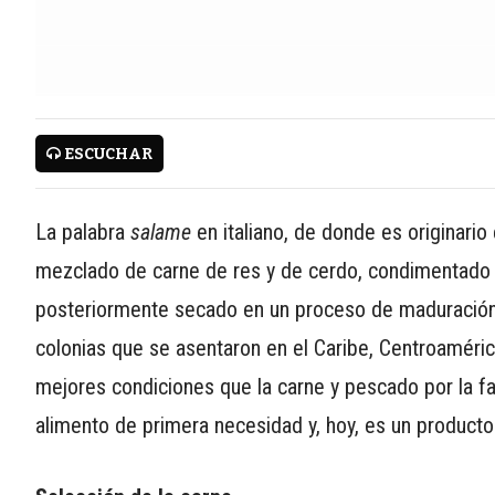
WWW.REDALIMENTARIA.COM
ESCUCHAR
CONTÁCTENOS
AYUDA
La palabra
salame
en italiano, de donde es originario
TÉRMINOS
mezclado de carne de res y de cerdo, condimentado c
Y
posteriormente secado en un proceso de maduración. 
CONDICIONES
POLÍTICAS
colonias que se asentaron en el Caribe, Centroaméric
DE
mejores condiciones que la carne y pescado por la falt
PRIVACIDAD
alimento de primera necesidad y, hoy, es un product
MAPA
DEL
SITIO