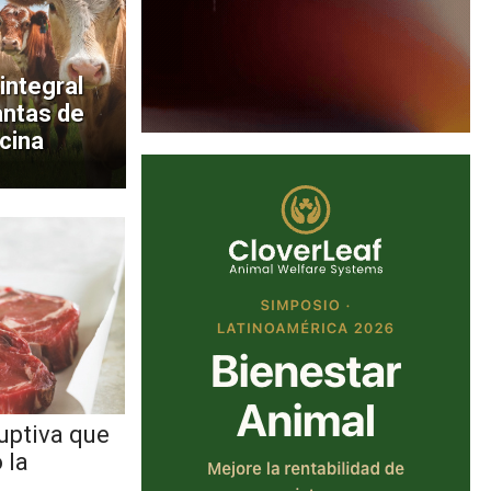
integral
antas de
cina
uptiva que
 la