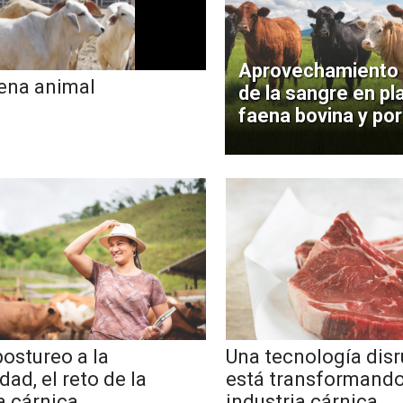
Aprovechamiento 
aena animal
de la sangre en pl
faena bovina y por
ostureo a la
Una tecnología disr
dad, el reto de la
está transformando
a cárnica
industria cárnica