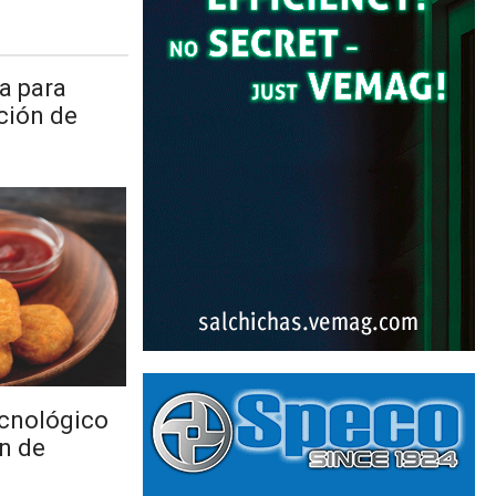
a para
ción de
cnológico
n de