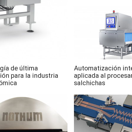
gía de última
Automatización int
ón para la industria
aplicada al proces
ómica
salchichas