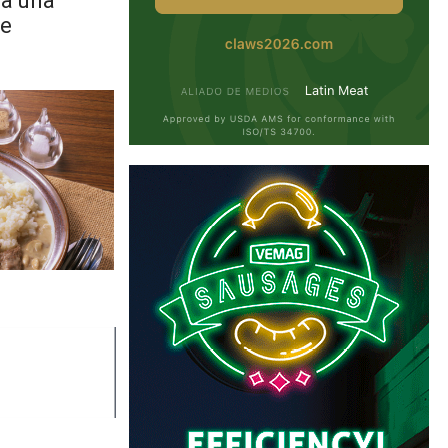
 a una
de