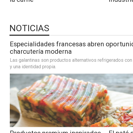
WWW.REDALIMENTARIA.COM
latinoa
NOTICIAS
Especialidades francesas abren oportuni
charcutería moderna
CONTÁCTENOS
AYUDA
Las galantinas son productos alternativos refrigerados con
y una identidad propia.
TÉRMINOS
Y
CONDICIONES
POLÍTICAS
DE
PRIVACIDAD
MAPA
DEL
SITIO