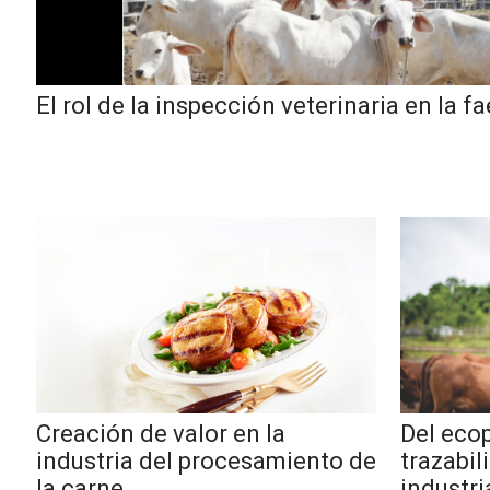
CARNES CON VALOR AGREGADO
NOTICIAS
El rol de la inspección veterinaria en la f
NUEVOS PRODUCTOS
EVENTOS Y CAPACITACIONES
MARKETPLACE
DIRECTORIO
MEDIA KIT
ENGLISH
ESPAÑOL
Creación de valor en la
Del ecop
industria del procesamiento de
trazabili
SERVICIOS
la carne
industri