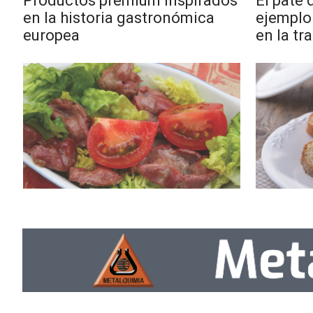
Productos premium inspirados
El paté
en la historia gastronómica
ejemplo
APP
europea
en la tr
PARA
SMARTPHONE