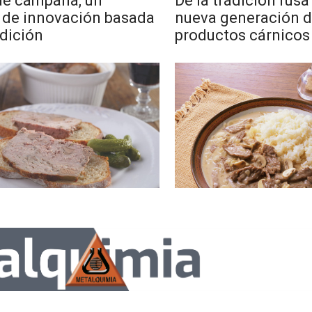
 de campaña, un
De la tradición rusa
 de innovación basada
nueva generación 
adición
productos cárnicos