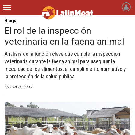
Blogs
latinmeat
El rol de la inspección
veterinaria en la faena animal
INICIO
NOTICIAS RECIENTES
Análisis de la función clave que cumple la inspección
veterinaria durante la faena animal para asegurar la
QUIÉNES SOMOS
inocuidad de los alimentos, el cumplimiento normativo y
la protección de la salud pública.
BLOGS
22/01/2026 • 22:52
ARTÍCULOS
CARNE BOVINA
CARNE PORCINA
CARNE AVÍCOLA