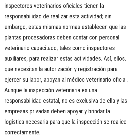
inspectores veterinarios oficiales tienen la
responsabilidad de realizar esta actividad; sin
embargo, estas mismas normas establecen que las
plantas procesadoras deben contar con personal
CONTÁCTENOS
veterinario capacitado, tales como inspectores
AYUDA
TÉRMINOS
auxiliares, para realizar estas actividades. Así, ellos,
Y
que necesitan la autorización y registración para
CONDICIONES
ejercer su labor, apoyan al médico veterinario oficial.
POLÍTICAS
Aunque la inspección veterinaria es una
DE
PRIVACIDAD
responsabilidad estatal, no es exclusiva de ella y las
MAPA
empresas privadas deben apoyar y brindar la
DEL
logística necesaria para que la inspección se realice
SITIO
APP
correctamente.