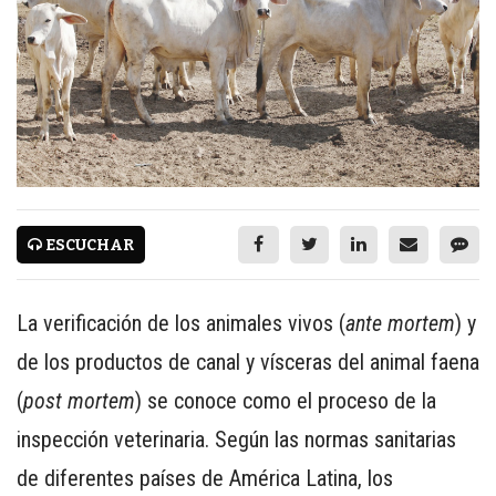
CARNES CON VALOR AGREGADO
NOTICIAS
NUEVOS PRODUCTOS
EVENTOS Y CAPACITACIONES
MARKETPLACE
DIRECTORIO
ESCUCHAR
MEDIA KIT
ENGLISH
La verificación de los animales vivos (
ante mortem
) y
de los productos de canal y vísceras del animal faena
ESPAÑOL
(
post mortem
) se conoce como el proceso de la
SERVICIOS
inspección veterinaria. Según las normas sanitarias
WWW.REDALIMENTARIA.COM
de diferentes países de América Latina, los