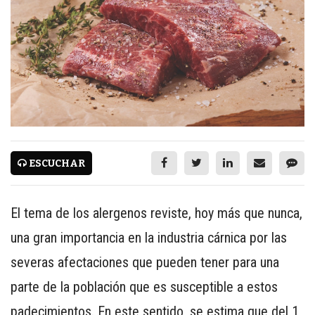
CARNES CON VALOR AGREGADO
NOTICIAS
NUEVOS PRODUCTOS
EVENTOS Y CAPACITACIONES
MARKETPLACE
DIRECTORIO
ESCUCHAR
MEDIA KIT
ENGLISH
El tema de los alergenos reviste, hoy más que nunca,
ESPAÑOL
una gran importancia en la industria cárnica por las
severas afectaciones que pueden tener para una
SERVICIOS
parte de la población que es susceptible a estos
WWW.REDALIMENTARIA.COM
padecimientos. En este sentido, se estima que del 1