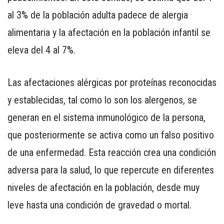
al 3% de la población adulta padece de alergia
alimentaria y la afectación en la población infantil se
eleva del 4 al 7%.
CONTÁCTENOS
AYUDA
Las afectaciones alérgicas por proteínas reconocidas
TÉRMINOS
y establecidas, tal como lo son los alergenos, se
Y
generan en el sistema inmunológico de la persona,
CONDICIONES
que posteriormente se activa como un falso positivo
POLÍTICAS
DE
de una enfermedad. Esta reacción crea una condición
PRIVACIDAD
adversa para la salud, lo que repercute en diferentes
MAPA
niveles de afectación en la población, desde muy
DEL
SITIO
leve hasta una condición de gravedad o mortal.
APP