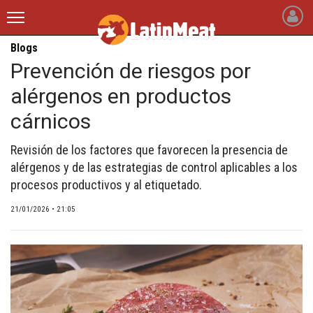
Blogs
latinmeat
Prevención de riesgos por
alérgenos en productos
INICIO
cárnicos
NOTICIAS RECIENTES
Revisión de los factores que favorecen la presencia de
QUIÉNES SOMOS
alérgenos y de las estrategias de control aplicables a los
BLOGS
procesos productivos y al etiquetado.
ARTÍCULOS
21/01/2026 • 21:05
CARNE BOVINA
CARNE PORCINA
CARNE AVÍCOLA