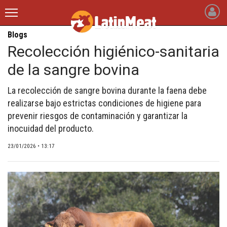
Blogs
latinmeat
Recolección higiénico-sanitaria
de la sangre bovina
INICIO
NOTICIAS RECIENTES
La recolección de sangre bovina durante la faena debe
realizarse bajo estrictas condiciones de higiene para
QUIÉNES SOMOS
prevenir riesgos de contaminación y garantizar la
inocuidad del producto.
BLOGS
23/01/2026 • 13:17
ARTÍCULOS
CARNE BOVINA
CARNE PORCINA
CARNE AVÍCOLA