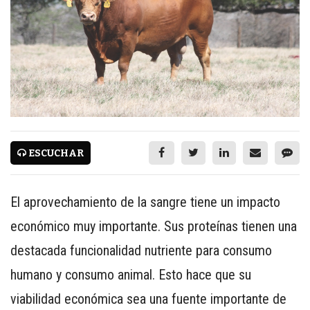
CARNES CON VALOR AGREGADO
NOTICIAS
NUEVOS PRODUCTOS
EVENTOS Y CAPACITACIONES
MARKETPLACE
DIRECTORIO
ESCUCHAR
MEDIA KIT
ENGLISH
El aprovechamiento de la sangre tiene un impacto
económico muy importante. Sus proteínas tienen una
ESPAÑOL
destacada funcionalidad nutriente para consumo
SERVICIOS
humano y consumo animal. Esto hace que su
WWW.REDALIMENTARIA.COM
viabilidad económica sea una fuente importante de