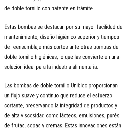
de doble tornillo con patente en trámite.
Estas bombas se destacan por su mayor facilidad de
mantenimiento, diseño higiénico superior y tiempos
CONTÁCTENOS
AYUDA
de reensamblaje más cortos ante otras bombas de
TÉRMINOS
doble tornillo higiénicas, lo que las convierte en una
Y
solución ideal para la industria alimentaria.
CONDICIONES
POLÍTICAS
Las bombas de doble tornillo Unibloc proporcionan
DE
PRIVACIDAD
un flujo suave y continuo que reduce el esfuerzo
MAPA
cortante, preservando la integridad de productos y
DEL
de alta viscosidad como lácteos, emulsiones, purés
SITIO
APP
de frutas, sopas y cremas. Estas innovaciones están