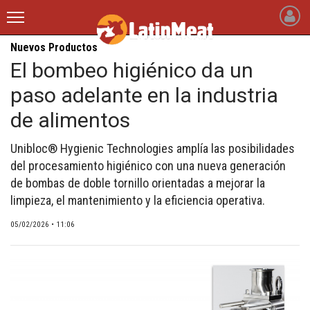
Nuevos Productos
latinmeat
El bombeo higiénico da un
paso adelante en la industria
INICIO
de alimentos
NOTICIAS RECIENTES
Unibloc® Hygienic Technologies amplía las posibilidades
QUIÉNES SOMOS
del procesamiento higiénico con una nueva generación
BLOGS
de bombas de doble tornillo orientadas a mejorar la
limpieza, el mantenimiento y la eficiencia operativa.
ARTÍCULOS
05/02/2026 • 11:06
CARNE BOVINA
CARNE PORCINA
CARNE AVÍCOLA