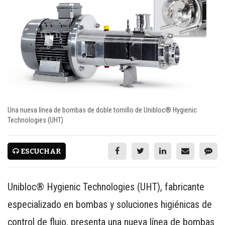
CARNES CON VALOR AGREGADO
NOTICIAS
NUEVOS PRODUCTOS
EVENTOS Y CAPACITACIONES
MARKETPLACE
DIRECTORIO
Una nueva línea de bombas de doble tornillo de Unibloc® Hygienic
Technologies (UHT)
MEDIA KIT
ENGLISH
ESCUCHAR
ESPAÑOL
Unibloc® Hygienic Technologies (UHT), fabricante
SERVICIOS
especializado en bombas y soluciones higiénicas de
WWW.REDALIMENTARIA.COM
control de flujo, presenta una nueva línea de bombas