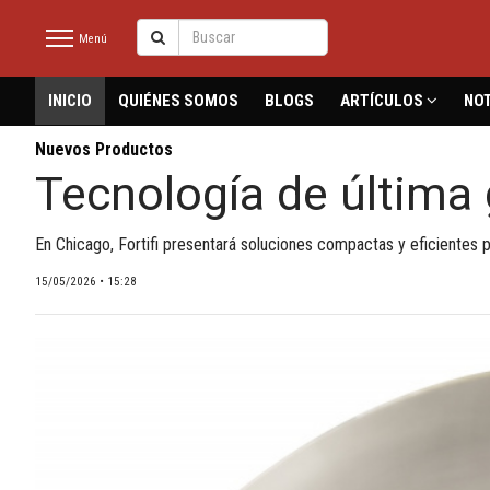
Menú
latinmeat
INICIO
QUIÉNES SOMOS
BLOGS
ARTÍCULOS
NOT
Nuevos Productos
Tecnología de última 
INICIO
NOTICIAS RECIENTES
En Chicago, Fortifi presentará soluciones compactas y eficientes
QUIÉNES SOMOS
15/05/2026 • 15:28
BLOGS
ARTÍCULOS
CARNE BOVINA
CARNE PORCINA
CARNE AVÍCOLA