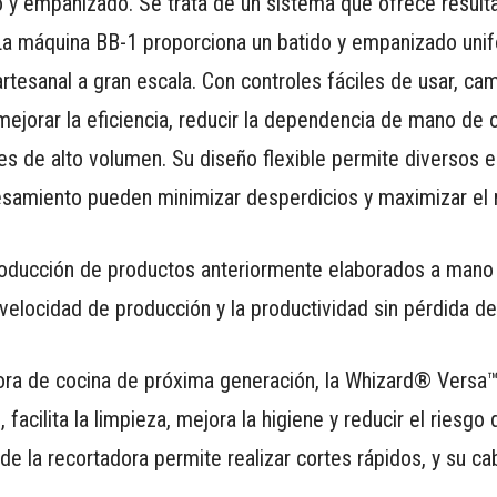
o y empanizado. Se trata de un sistema que ofrece result
 La máquina BB-1 proporciona un batido y empanizado uni
rtesanal a gran escala. Con controles fáciles de usar, ca
mejorar la eficiencia, reducir la dependencia de mano de 
s de alto volumen. Su diseño flexible permite diversos e
cesamiento pueden minimizar desperdicios y maximizar el 
oducción de productos anteriormente elaborados a mano s
velocidad de producción y la productividad sin pérdida de
ora de cocina de próxima generación, la Whizard® Versa™
 facilita la limpieza, mejora la higiene y reducir el riesgo 
 la recortadora permite realizar cortes rápidos, y su cab