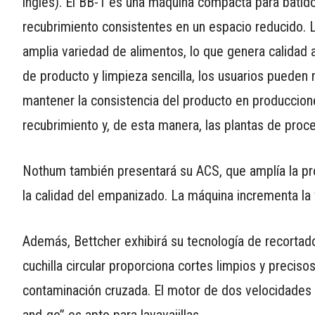
inglés). El BB-1 es una máquina compacta para batid
APP
recubrimiento consistentes en un espacio reducido.
PARA
amplia variedad de alimentos, lo que genera calidad a
SMARTPHONE
de producto y limpieza sencilla, los usuarios pueden 
mantener la consistencia del producto en produccione
recubrimiento y, de esta manera, las plantas de pro
Nothum también presentará su ACS, que amplía la pr
la calidad del empanizado. La máquina incrementa la 
Además, Bettcher exhibirá su tecnología de recortad
cuchilla circular proporciona cortes limpios y precisos,
contaminación cruzada. El motor de dos velocidades de
and-go” es apto para lavavajillas.