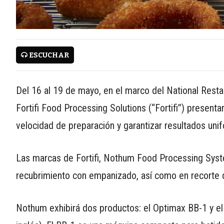
WWW.REDALIMENTARIA.COM
ESCUCHAR
CONTÁCTENOS
Del 16 al 19 de mayo, en el marco del National Rest
AYUDA
Fortifi Food Processing Solutions (“Fortifi”) presenta
TÉRMINOS
velocidad de preparación y garantizar resultados uni
Y
CONDICIONES
POLÍTICAS
Las marcas de Fortifi, Nothum Food Processing Syste
DE
recubrimiento con empanizado, así como en recorte d
PRIVACIDAD
MAPA
Nothum exhibirá dos productos: el Optimax BB-1 y e
DEL
SITIO