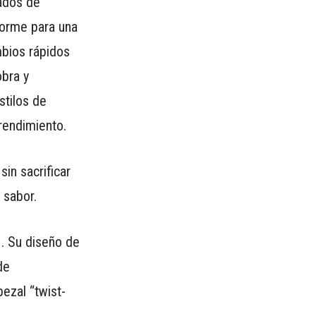
ados de
forme para una
mbios rápidos
obra y
stilos de
rendimiento.
in sacrificar
 sabor.
. Su diseño de
de
ezal “twist-