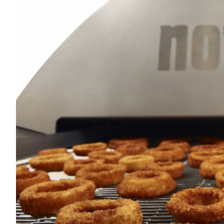
CARNES CON VALOR AGREGADO
NOTICIAS
NUEVOS PRODUCTOS
EVENTOS Y CAPACITACIONES
MARKETPLACE
DIRECTORIO
MEDIA KIT
ENGLISH
ESPAÑOL
SERVICIOS