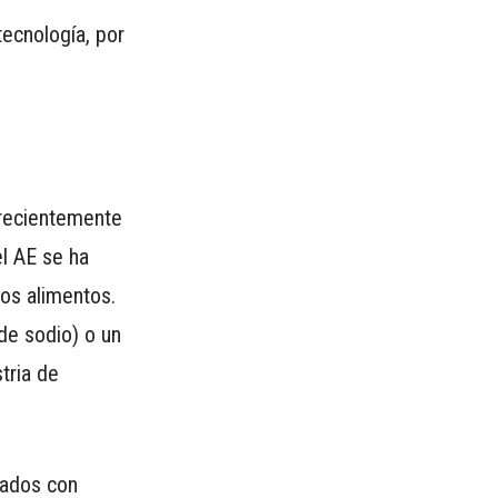
ecnología, por
 recientemente
el AE se ha
los alimentos.
de sodio) o un
tria de
iados con