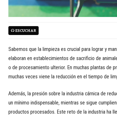
WWW.REDALIMENTARIA.COM
ESCUCHAR
CONTÁCTENOS
Sabemos que la limpieza es crucial para lograr y mant
AYUDA
elaboran en establecimientos de sacrificio de anima
TÉRMINOS
o de procesamiento ulterior. En muchas plantas de p
Y
CONDICIONES
muchas veces viene la reducción en el tiempo de lim
POLÍTICAS
DE
Además, la presión sobre la industria cárnica de reduc
PRIVACIDAD
un mínimo indispensable, mientras se sigue cumpliendo
MAPA
DEL
productos procesados. Este reto de la industria ha l
SITIO