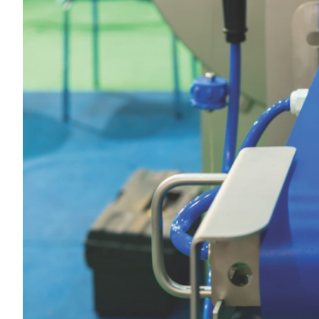
CARNES CON VALOR AGREGADO
NOTICIAS
NUEVOS PRODUCTOS
EVENTOS Y CAPACITACIONES
MARKETPLACE
DIRECTORIO
MEDIA KIT
ENGLISH
ESPAÑOL
SERVICIOS