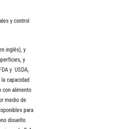
les y control
 inglés), y
perficies, y
 (FDA y USDA,
 la capacidad
o con alimento
por medio de
isponibles para
ono disuelto