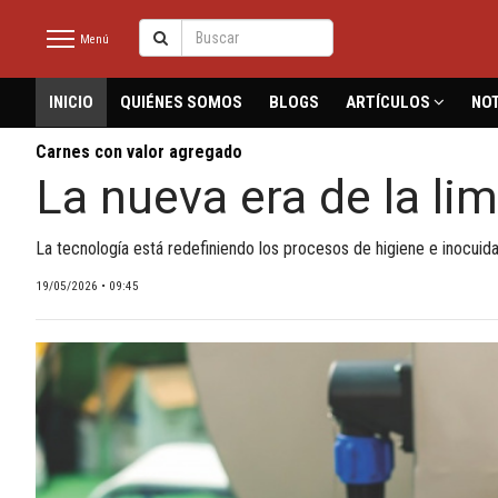
Menú
latinmeat
INICIO
QUIÉNES SOMOS
BLOGS
ARTÍCULOS
NOT
Carnes con valor agregado
La nueva era de la lim
INICIO
NOTICIAS RECIENTES
La tecnología está redefiniendo los procesos de higiene e inocuidad
QUIÉNES SOMOS
19/05/2026 • 09:45
BLOGS
ARTÍCULOS
CARNE BOVINA
CARNE PORCINA
CARNE AVÍCOLA