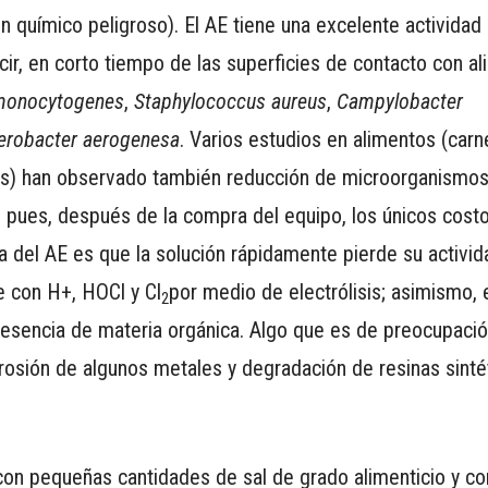
 químico peligroso). El AE tiene una excelente actividad 
cir, en corto tiempo de las superficies de contacto con al
 monocytogenes
,
Staphylococcus aureus
,
Campylobacter
erobacter aerogenesa
. Varios estudios en alimentos (carn
les) han observado también reducción de microorganismos
d, pues, después de la compra del equipo, los únicos cost
ja del AE es que la solución rápidamente pierde su activid
e con H+, HOCl y Cl
por medio de electrólisis; asimismo, 
2
resencia de materia orgánica. Algo que es de preocupació
rosión de algunos metales y degradación de resinas sinté
 con pequeñas cantidades de sal de grado alimenticio y co