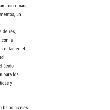
antimicrobiana,
imentos, un
e de res,
 con la
os están en el
ad
el ácido
n para los
ticas y
n bajos niveles