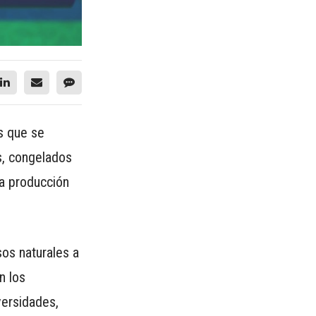
s que se
s, congelados
la producción
sos naturales a
n los
versidades,