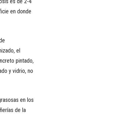
osis es de 2-4
ficie en donde
 de
izado, el
ncreto pintado,
do y vidrio, no
grasosas en los
ñerías de la