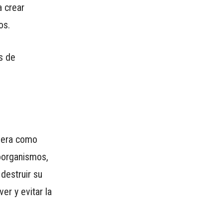
a crear
os.
s de
n era como
roorganismos,
l destruir su
er y evitar la