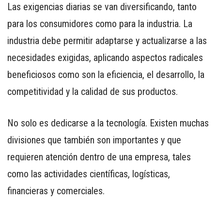
Las exigencias diarias se van diversificando, tanto
para los consumidores como para la industria. La
industria debe permitir adaptarse y actualizarse a las
necesidades exigidas, aplicando aspectos radicales
CONTÁCTENOS
beneficiosos como son la eficiencia, el desarrollo, la
AYUDA
competitividad y la calidad de sus productos.
TÉRMINOS
Y
CONDICIONES
No solo es dedicarse a la tecnología. Existen muchas
POLÍTICAS
divisiones que también son importantes y que
DE
requieren atención dentro de una empresa, tales
PRIVACIDAD
MAPA
como las actividades científicas, logísticas,
DEL
financieras y comerciales.
SITIO
APP