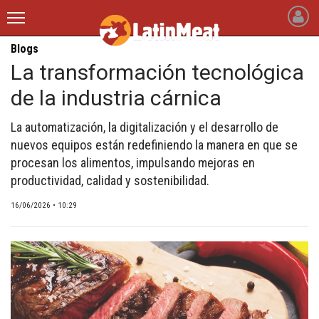
Blogs
latinmeat
La transformación tecnológica
de la industria cárnica
INICIO
NOTICIAS RECIENTES
La automatización, la digitalización y el desarrollo de
nuevos equipos están redefiniendo la manera en que se
QUIÉNES SOMOS
procesan los alimentos, impulsando mejoras en
productividad, calidad y sostenibilidad.
BLOGS
16/06/2026 • 10:29
ARTÍCULOS
CARNE BOVINA
CARNE PORCINA
CARNE AVÍCOLA