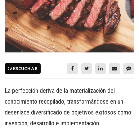
CARNES CON VALOR AGREGADO
NOTICIAS
NUEVOS PRODUCTOS
EVENTOS Y CAPACITACIONES
MARKETPLACE
DIRECTORIO
ESCUCHAR
MEDIA KIT
ENGLISH
La perfección deriva de la materialización del
conocimiento recopilado, transformándose en un
ESPAÑOL
desenlace diversificado de objetivos exitosos como
SERVICIOS
invención, desarrollo e implementación.
WWW.REDALIMENTARIA.COM