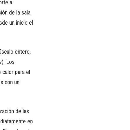
orte a
ón de la sala,
de un inicio el
sculo entero,
s
). Los
calor para el
os con un
zación de las
mediatamente en