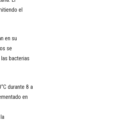
itiendo el
an en su
mos se
 las bacterias
0°C durante 8 a
lementado en
la