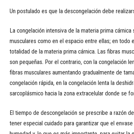
APP
Un postulado es que la descongelación debe realizars
PARA
SMARTPHONE
La congelación intensiva de la materia prima cárnica 
musculares como en el espacio entre ellas; en todo 
totalidad de la materia prima cárnica. Las fibras mu
son pequeñas. Por el contrario, con la congelación len
fibras musculares aumentando gradualmente de tamaño,
congelación rápida, en la congelación lenta la deshidr
sarcoplásmico hacia la zona extracelular donde se fo
El tiempo de descongelación se prescribe a razón de
tener especial cuidado para garantizar que el envase
humedad y, lo que es más importante, para evitar la e