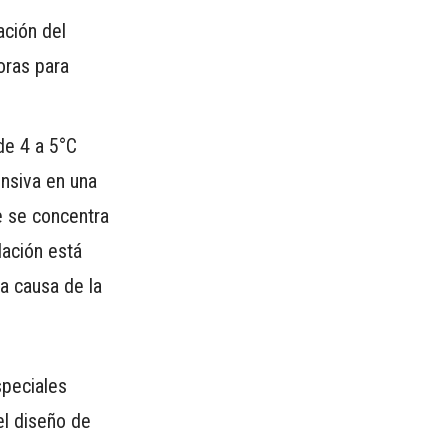
ación del
oras para
de 4 a 5°C
ensiva en una
e se concentra
ación está
a causa de la
speciales
el diseño de