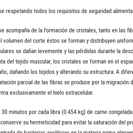
e respetando todos los requisitos de seguridad alimentar
se acompaña de la formación de cristales, tanto en las fi
el volumen del corte éstos se forman y distribuyen unifo
sculares se dañan levemente y las pérdidas durante la des
ta del tejido muscular, los cristales se forman en el espac
 dañando los tejidos y alterando su estructura. A difere
atación parcial de las fibras se produce por la migración d
rma exclusivamente el hielo extracelular.
 30 minutos por cada libra (0.454 kg) de carne congelada
 conserve su hermeticidad para evitar la saturación del p
ntrada de bacterias aeróbicas en la materia prima alimenta