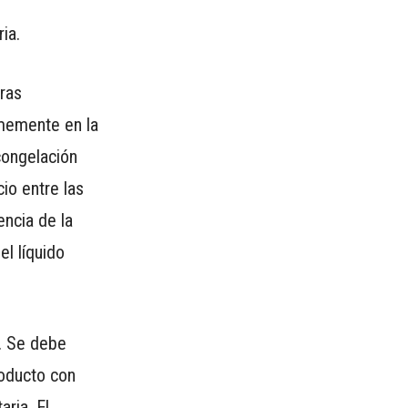
ia.
bras
rmemente en la
congelación
io entre las
ncia de la
el líquido
. Se debe
roducto con
ria. El