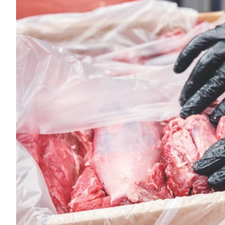
CARNES CON VALOR AGREGADO
NOTICIAS
NUEVOS PRODUCTOS
EVENTOS Y CAPACITACIONES
MARKETPLACE
DIRECTORIO
MEDIA KIT
ENGLISH
ESPAÑOL
SERVICIOS