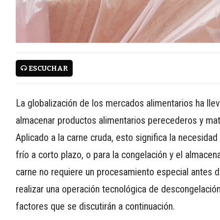
WWW.REDALIMENTARIA.COM
ESCUCHAR
CONTÁCTENOS
AYUDA
La globalización de los mercados alimentarios ha lle
TÉRMINOS
almacenar productos alimentarios perecederos y mate
Y
Aplicado a la carne cruda, esto significa la necesid
CONDICIONES
POLÍTICAS
frío a corto plazo, o para la congelación y el almace
DE
carne no requiere un procesamiento especial antes d
PRIVACIDAD
realizar una operación tecnológica de descongelación
MAPA
factores que se discutirán a continuación.
DEL
SITIO