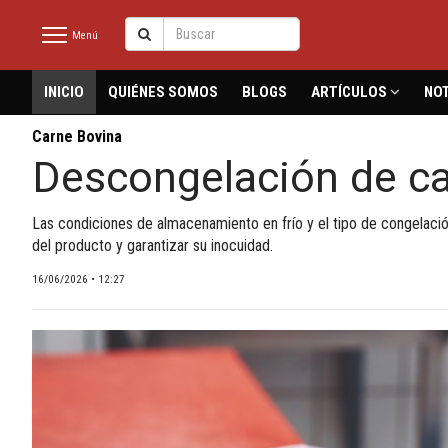
Menú
latinmeat
INICIO
QUIÉNES SOMOS
BLOGS
ARTÍCULOS
NOT
Carne Bovina
Descongelación de car
INICIO
NOTICIAS RECIENTES
Las condiciones de almacenamiento en frío y el tipo de congelación
QUIÉNES SOMOS
del producto y garantizar su inocuidad.
16/06/2026 • 12:27
BLOGS
ARTÍCULOS
CARNE BOVINA
CARNE PORCINA
CARNE AVÍCOLA