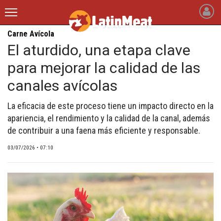
Carne Avícola
latinmeat
El aturdido, una etapa clave
para mejorar la calidad de las
INICIO
canales avícolas
NOTICIAS RECIENTES
La eficacia de este proceso tiene un impacto directo en la
QUIÉNES SOMOS
apariencia, el rendimiento y la calidad de la canal, además
BLOGS
de contribuir a una faena más eficiente y responsable.
ARTÍCULOS
03/07/2026 • 07:10
CARNE BOVINA
CARNE PORCINA
CARNE AVÍCOLA