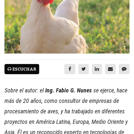
CARNES CON VALOR AGREGADO
NOTICIAS
NUEVOS PRODUCTOS
EVENTOS Y CAPACITACIONES
MARKETPLACE
DIRECTORIO
ESCUCHAR
MEDIA KIT
ENGLISH
Sobre el autor: el
Ing. Fabio G. Nunes
se ejerce, hace
ESPAÑOL
más de 20 años, como consultor de empresas de
procesamiento de aves, y ha trabajado en diferentes
SERVICIOS
proyectos en América Latina, Europa, Medio Oriente y
WWW.REDALIMENTARIA.COM
Asia. Él es un reconocido experto en tecnologías de