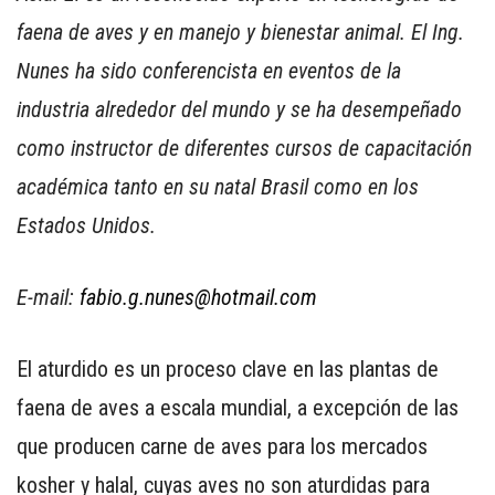
faena de aves y en manejo y bienestar animal. El Ing.
Nunes ha sido conferencista en eventos de la
industria alrededor del mundo y se ha desempeñado
como instructor de diferentes cursos de capacitación
CONTÁCTENOS
AYUDA
académica tanto en su natal Brasil como en los
TÉRMINOS
Estados Unidos.
Y
CONDICIONES
E-mail:
fabio.g.nunes@hotmail.com
POLÍTICAS
DE
PRIVACIDAD
El aturdido es un proceso clave en las plantas de
MAPA
faena de aves a escala mundial, a excepción de las
DEL
que producen carne de aves para los mercados
SITIO
APP
kosher y halal, cuyas aves no son aturdidas para