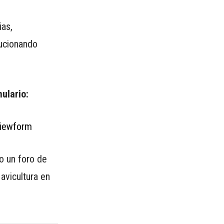
ias,
lucionando
ulario:
iewform
o un foro de
avicultura en