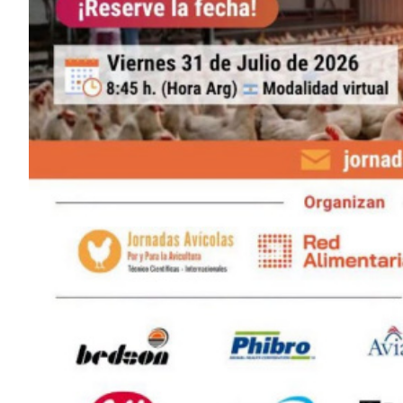
CARNES CON VALOR AGREGADO
NOTICIAS
NUEVOS PRODUCTOS
EVENTOS Y CAPACITACIONES
MARKETPLACE
DIRECTORIO
MEDIA KIT
ENGLISH
ESPAÑOL
SERVICIOS