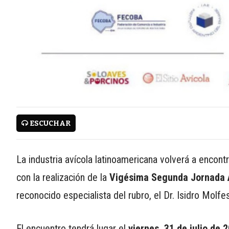
APP
PARA
SMARTPHONE
ESCUCHAR
La industria avícola latinoamericana volverá a encon
con la realización de la
Vigésima Segunda Jornada Av
reconocido especialista del rubro, el Dr. Isidro Molfe
El encuentro tendrá lugar el
viernes, 31 de julio de 