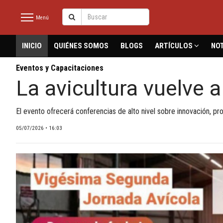
Menú
latinmeat
INICIO
QUIÉNES SOMOS
BLOGS
ARTÍCULOS
NOT
Eventos y Capacitaciones
La avicultura vuelve a
INICIO
NOTICIAS RECIENTES
El evento ofrecerá conferencias de alto nivel sobre innovación, pro
QUIÉNES SOMOS
05/07/2026 • 16:03
BLOGS
ARTÍCULOS
CARNE BOVINA
CARNE PORCINA
CARNE AVÍCOLA