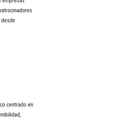
as empresas
 patrocinadores
s desde
ico centrado en
nibilidad,