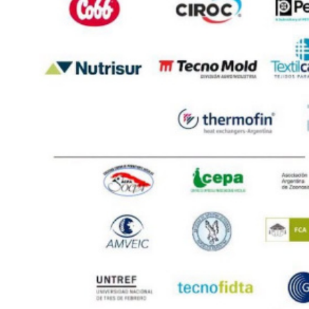
WWW.REDALIMENTARIA.COM
CONTÁCTENOS
AYUDA
TÉRMINOS
Y
CONDICIONES
POLÍTICAS
DE
PRIVACIDAD
MAPA
DEL
SITIO