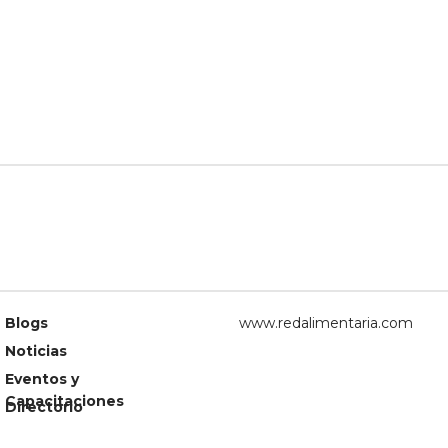
Blogs
www.redalimentaria.com
Noticias
Eventos y
Capacitaciones
Directorio