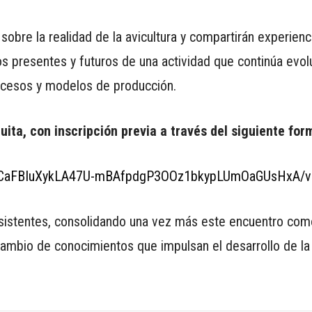
obre la realidad de la avicultura y compartirán experienc
os presentes y futuros de una actividad que continúa evo
ocesos y modelos de producción.
uita, con inscripción previa a través del siguiente form
oq4CaFBIuXykLA47U-mBAfpdgP3OOz1bkypLUmOaGUsHxA/v
asistentes, consolidando una vez más este encuentro com
rcambio de conocimientos que impulsan el desarrollo de la 